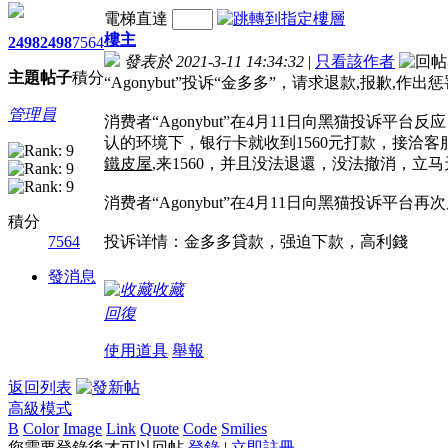
電梯直達
樓主
2498
2498
7564
發表於 2021-3-11 14:34:32
|
只看該作者
主題
帖子
積分
“Agonybut”投诉“金多多”，请求退款,报歉,
管理員
消费者“Agonybut”在4月11日向黑猫投诉
认的环境下，银行卡就收到1560元打款，接洽
鐵皮屋
,来1560，并且没法退還，没法撤消，立马
消费者“Agonybut”在4月11日向黑猫投诉平
積分
7564
投诉详情：金多多貸款，强迫下款，高利錢
發消息
收藏
回復
使用道具
舉報
返回列表
高級模式
B
Color
Image
Link
Quote
Code
Smilies
您需要登錄後才可以回帖
登錄
|
立即註冊