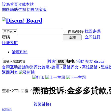
設為首頁
收藏本站
開啟輔助訪問
切換到窄版
找回密碼
自動登錄
密碼
立即註冊
登錄
快捷導航
論壇
BBS
搜索
熱搜:
活動
交友
discuz
搜索
台灣互助當舖聯盟評比論壇
»
論壇
›
當舖評比
›
高雄當舖
›
黑猫
返回列表
黑猫投诉:金多多貸款,
查看:
2771
|
回復:
0
[複製鏈接]
admin