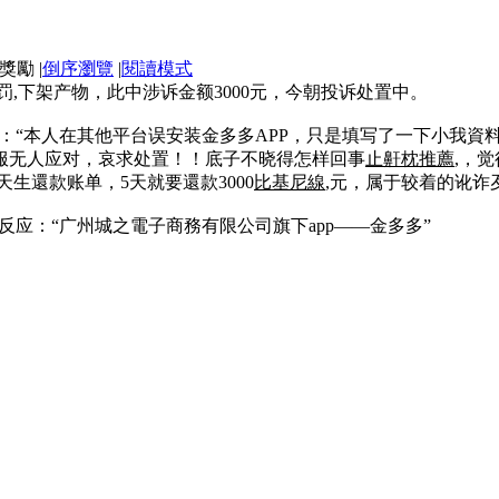
|
倒序瀏覽
|
閱讀模式
作出惩罚,下架产物，此中涉诉金额3000元，今朝投诉处置中。
平台反应：“本人在其他平台误安装金多多APP，只是填写了一下小
客服无人应对，哀求处置！！底子不晓得怎样回事
止鼾枕推薦
,，
天生還款账单，5天就要還款3000
比基尼線
,元，属于较着的讹诈
台再次反应：“广州城之電子商務有限公司旗下app——金多多”