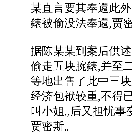
某直言要其奉還此外
錶被偷没法奉還,贾
据陈某某到案后供述
偷走五块腕錶,并至
等地出售了此中三块
经济包袱较重,不得
叫小姐
,,后又担忧
贾密斯。