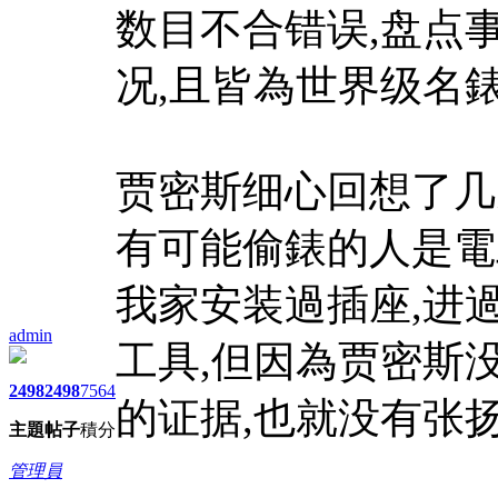
数目不合错误,盘点
况,且皆為世界级名
贾密斯细心回想了几
有可能偷錶的人是電
我家安装過插座,进
admin
工具,但因為贾密斯
2498
2498
7564
的证据,也就没有张
主題
帖子
積分
管理員