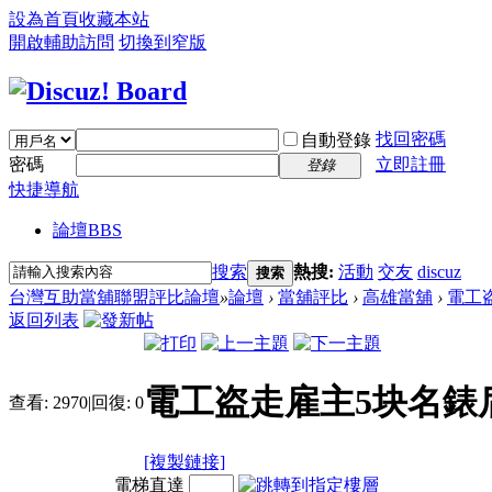
設為首頁
收藏本站
開啟輔助訪問
切換到窄版
找回密碼
自動登錄
密碼
立即註冊
登錄
快捷導航
論壇
BBS
搜索
熱搜:
活動
交友
discuz
搜索
台灣互助當舖聯盟評比論壇
»
論壇
›
當舖評比
›
高雄當舖
›
電工盗
返回列表
電工盗走雇主5块名錶
查看:
2970
|
回復:
0
[複製鏈接]
電梯直達