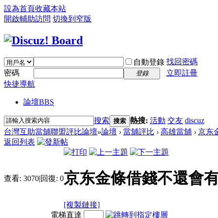
設為首頁
收藏本站
開啟輔助訪問
切換到窄版
找回密碼
自動登錄
密碼
立即註冊
登錄
快捷導航
論壇
BBS
搜索
熱搜:
活動
交友
discuz
搜索
台灣互助當舖聯盟評比論壇
»
論壇
›
當舖評比
›
高雄當舖
›
京东
返回列表
京东金條借錢不還會
查看:
3070
|
回復:
0
[複製鏈接]
電梯直達