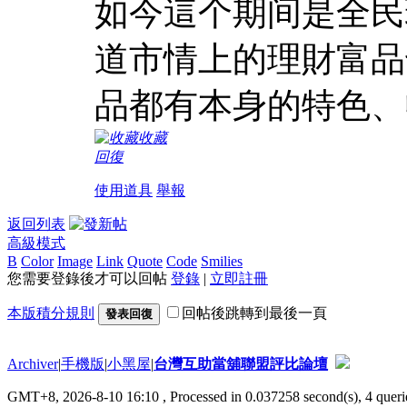
如今這个期间是全民
道市情上的理財富品
品都有本身的特色、
收藏
回復
使用道具
舉報
返回列表
高級模式
B
Color
Image
Link
Quote
Code
Smilies
您需要登錄後才可以回帖
登錄
|
立即註冊
本版積分規則
回帖後跳轉到最後一頁
發表回復
Archiver
|
手機版
|
小黑屋
|
台灣互助當舖聯盟評比論壇
GMT+8, 2026-8-10 16:10
, Processed in 0.037258 second(s), 4 querie