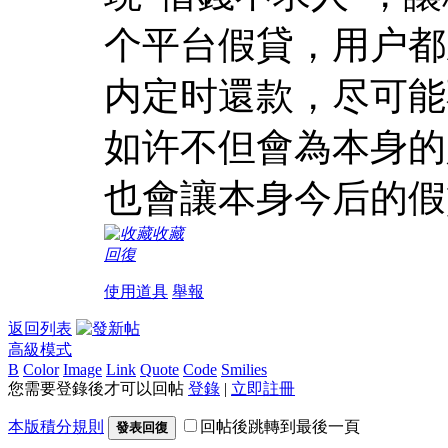
个平台假貸，用户都
内定时還款，尽可能
如许不但會為本身的
也會讓本身今后的假
收藏
回復
使用道具
舉報
返回列表
高級模式
B
Color
Image
Link
Quote
Code
Smilies
您需要登錄後才可以回帖
登錄
|
立即註冊
本版積分規則
回帖後跳轉到最後一頁
發表回復