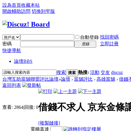
設為首頁
收藏本站
開啟輔助訪問
切換到窄版
找回密碼
自動登錄
密碼
立即註冊
登錄
快捷導航
論壇
BBS
搜索
熱搜:
活動
交友
discuz
搜索
台灣互助當舖聯盟評比論壇
»
論壇
›
當舖評比
›
高雄當舖
›
借錢不
返回列表
借錢不求人 京东金條讓
查看:
2864
|
回復:
0
[複製鏈接]
電梯直達