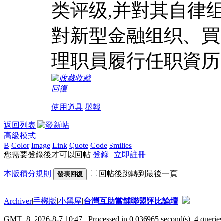
类评级,并對其自律
對新型金融组织、買
理职員履行任职資历
收藏
回復
使用道具
舉報
返回列表
高級模式
B
Color
Image
Link
Quote
Code
Smilies
您需要登錄後才可以回帖
登錄
|
立即註冊
本版積分規則
回帖後跳轉到最後一頁
發表回復
Archiver
|
手機版
|
小黑屋
|
台灣互助當舖聯盟評比論壇
GMT+8, 2026-8-7 10:47
, Processed in 0.036965 second(s), 4 queries