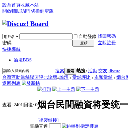
設為首頁
收藏本站
開啟輔助訪問
切換到窄版
找回密碼
自動登錄
密碼
立即註冊
登錄
快捷導航
論壇
BBS
搜索
熱搜:
活動
交友
discuz
搜索
台灣互助當舖聯盟評比論壇
»
論壇
›
當舖評比
›
永和當舖
›
烟台民
返回列表
烟台民間融資将受统一
查看:
2401
|
回復:
0
[複製鏈接]
電梯直達