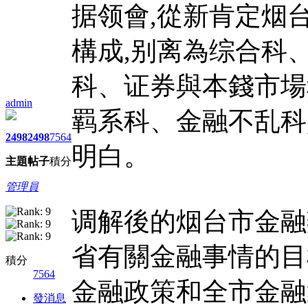
据领會,從新肯定烟
構成,别离為综合科
科、证券與本錢市場
admin
羁系科、金融不乱科
2498
2498
7564
明白。
主題
帖子
積分
管理員
调解後的烟台市金融
省有關金融事情的目
積分
7564
金融政策和全市金融
發消息